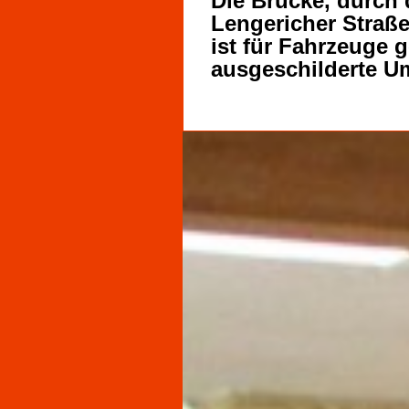
Die Brücke, durch
Lengericher Straße
ist für Fahrzeuge g
ausgeschilderte U
45. Motorrad-Veter
2027
Am Sonntag, dem 16
Rallyeteilnehmer a
Motorradmuseum I
Für alle Besucher 
für das leibliche 
Kaffee und kalte Ge
Weitere Infos zur V
unter: www.veteran